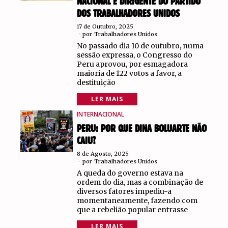
NACIONAL E DIRIGENTE DO PARTIDO
DOS TRABALHADORES UNIDOS
17 de Outubro, 2025
por
Trabalhadores Unidos
No passado dia 10 de outubro, numa
sessão expressa, o Congresso do
Peru aprovou, por esmagadora
maioria de 122 votos a favor, a
destituição
LER MAIS
INTERNACIONAL
PERU: POR QUE DINA BOLUARTE NÃO
CAIU?
8 de Agosto, 2025
por
Trabalhadores Unidos
A queda do governo estava na
ordem do dia, mas a combinação de
diversos fatores impediu-a
momentaneamente, fazendo com
que a rebelião popular entrasse
LER MAIS