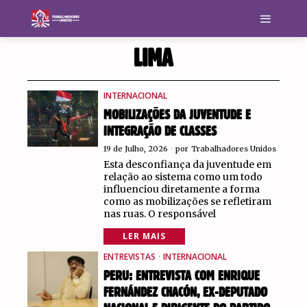
LIMA
INTERNACIONAL
MOBILIZAÇÕES DA JUVENTUDE E
INTEGRAÇÃO DE CLASSES
19 de Julho, 2026
por
Trabalhadores Unidos
Esta desconfiança da juventude em
relação ao sistema como um todo
influenciou diretamente a forma
como as mobilizações se refletiram
nas ruas. O responsável
LER MAIS
ENTREVISTAS
·
INTERNACIONAL
PERU: ENTREVISTA COM ENRIQUE
FERNÁNDEZ CHACÓN, EX-DEPUTADO