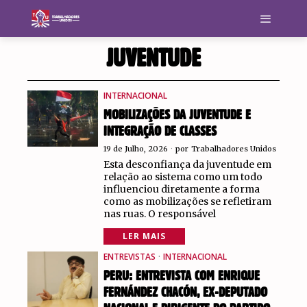
JUVENTUDE
INTERNACIONAL
MOBILIZAÇÕES DA JUVENTUDE E
INTEGRAÇÃO DE CLASSES
19 de Julho, 2026
por
Trabalhadores Unidos
Esta desconfiança da juventude em
relação ao sistema como um todo
influenciou diretamente a forma
como as mobilizações se refletiram
nas ruas. O responsável
LER MAIS
ENTREVISTAS
·
INTERNACIONAL
PERU: ENTREVISTA COM ENRIQUE
FERNÁNDEZ CHACÓN, EX-DEPUTADO