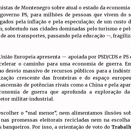
istas de Montenegro sobre atual o estado da economia
governo PS, para milhões de pessoas que vivem do seu
ados pela inflação e pela especulação; de um custo d
sobretudo nas cidades dominadas pelo turismo e pelos
de aos transportes, passando pela educação —, fragili
a União Europeia apresenta — apoiada por PSD/CDS e PS
e acelerar o caminho para uma economia de guerra. Em
e ao desvio massivo de recursos públicos para a indús
ização crescente das fronteiras e do espaço europeu.
 ascensão de potências rivais como a China e pela apar
conomia de guerra que aprofunda a exploração da f
tor militar-industrial.
 escolher o “mal menor”, nem alimentamos ilusões so
 nas promessas eleitorais recicladas nem na escolha 
 banqueiros. Por isso, a orientação de voto do
Trabal