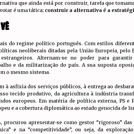
rnativa que ainda está por construir, tarefa que tom
votar é uma tática;
construir a alternativa é a estratég
 VÊ
rais do regime político português. Com estilos difere
olíticas neoliberais ditadas pela União Europeia, pelo
estrangeiros. Alternam-se no poder para garantir
balho e da militarização do país. A sua suposta opos
em o mesmo sistema.
m à asfixia dos serviços públicos, à entrega ao desbar
so tecido produtivo, da agricultura à indústria trans
dos europeus. Em matéria de política externa, PS e 
eu e a cobertura diplomática ao estado genocida de Isr
 procurou apresentar-se como gestor “rigoroso” das c
mica” e na “competitividade”, ou seja, da exploração