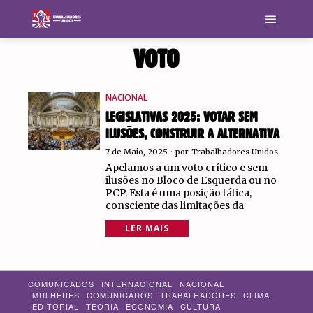
VOTO
NACIONAL
LEGISLATIVAS 2025: VOTAR SEM
ILUSÕES, CONSTRUIR A ALTERNATIVA
7 de Maio, 2025
por
Trabalhadores Unidos
Apelamos a um voto crítico e sem
ilusões no Bloco de Esquerda ou no
PCP. Esta é uma posição tática,
consciente das limitações da
LER MAIS
COMUNICADOS
INTERNACIONAL
NACIONAL
MULHERES
COMUNICADOS
TRABALHADORES
CLIMA
EDITORIAL
TEORIA
ECONOMIA
CULTURA