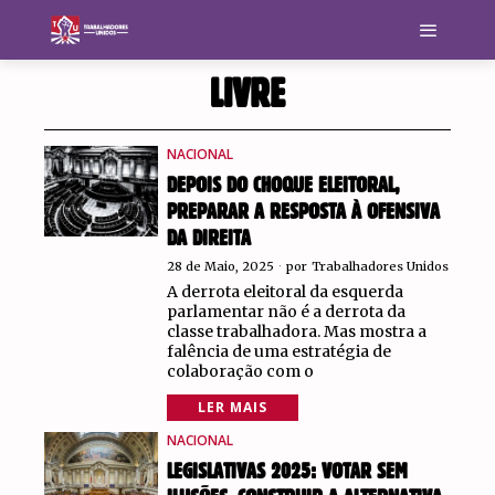
LIVRE
NACIONAL
DEPOIS DO CHOQUE ELEITORAL,
PREPARAR A RESPOSTA À OFENSIVA
DA DIREITA
28 de Maio, 2025
por
Trabalhadores Unidos
A derrota eleitoral da esquerda
parlamentar não é a derrota da
classe trabalhadora. Mas mostra a
falência de uma estratégia de
colaboração com o
LER MAIS
NACIONAL
LEGISLATIVAS 2025: VOTAR SEM