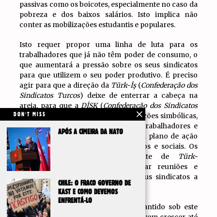
passivas como os boicotes, especialmente no caso da
pobreza e dos baixos salários. Isto implica não
conter as mobilizações estudantis e populares.
Isto requer propor uma linha de luta para os
trabalhadores que já não têm poder de consumo, o
que aumentará a pressão sobre os seus sindicatos
para que utilizem o seu poder produtivo. É preciso
agir para que a direção da
Türk-İş
(
Confederação dos
Sindicatos Turcos
) deixe de enterrar a cabeça na
areia, para que a
DİSK
(
Confederação dos Sindicatos
Revolucionários
) vá além das declarações simbólicas,
DON'T MISS
e para que todos os sindicatos de trabalhadores e
APÓS A CIMEIRA DA NATO
funcionários públicos formulem um plano de ação
em defesa dos direitos democráticos e sociais. Os
delegados sindicais, especialmente de
Türk-
İş
,
DİSK
e
KESK
, devem convocar reuniões e
mobilizar-se para pressionar os seus sindicatos a
CHILE: O FRACO GOVERNO DE
agir.
KAST E COMO DEVEMOS
ENFRENTÁ-LO
Nenhum direito democrático é garantido sob este
regime! Por isso, as mobilizações devem crescer até