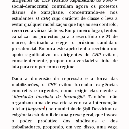
dirigentes do
CHP
(
Partido Republicano do Povo
–
social-democrata) controlam agora os protestos
diários de Saraçhane, concentrando-se nos
estudantes. O
CHP
, cujo carácter de classe o leva a
evitar qualquer mobilização que fuja ao seu controlo,
recorreu a várias tácticas. Em primeiro lugar, tentou
canalizar os protestos para o escrutínio de 23 de
março, destinado a eleger o próximo candidato
presidencial. Embora este apelo tenha recebido um
apoio significativo, os dirigentes do
CHP
evitam,
conscientemente, propor uma verdadeira linha de
luta para romper com o regime.
Dada a dimensão da repressão e a força das
mobilizações, o
CHP
evitou formular exigências
concretas e urgentes, como exigir claramente a
“
libertação imediata de İmamoğlu
”. Também não
organizou uma defesa eficaz contra a intervenção
1
tutelar (
kayyum
) no município de Şişli. Desvirtuou a
exigência estudantil de uma greve geral, que invoca
o poder produtivo dos sindicatos e dos
trabalhadores, propondo, em vez disso, uma vaga