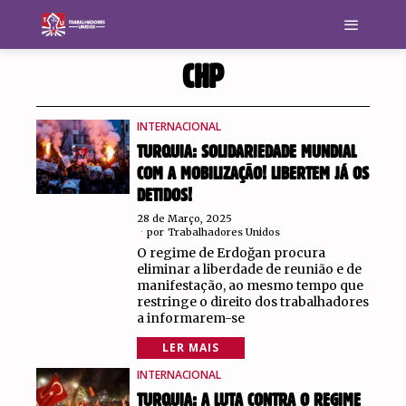
CHP
INTERNACIONAL
TURQUIA: SOLIDARIEDADE MUNDIAL
COM A MOBILIZAÇÃO! LIBERTEM JÁ OS
DETIDOS!
28 de Março, 2025
por
Trabalhadores Unidos
O regime de Erdoğan procura
eliminar a liberdade de reunião e de
manifestação, ao mesmo tempo que
restringe o direito dos trabalhadores
a informarem-se
LER MAIS
INTERNACIONAL
TURQUIA: A LUTA CONTRA O REGIME