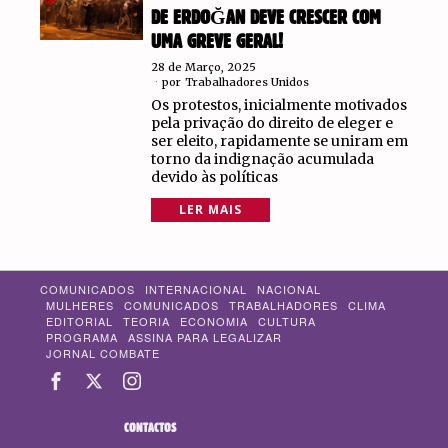
DE ERDOĞAN DEVE CRESCER COM
UMA GREVE GERAL!
28 de Março, 2025
por
Trabalhadores Unidos
Os protestos, inicialmente motivados
pela privação do direito de eleger e
ser eleito, rapidamente se uniram em
torno da indignação acumulada
devido às políticas
LER MAIS
COMUNICADOS
INTERNACIONAL
NACIONAL
MULHERES
COMUNICADOS
TRABALHADORES
CLIMA
EDITORIAL
TEORIA
ECONOMIA
CULTURA
PROGRAMA
ASSINA PARA LEGALIZAR
JORNAL COMBATE
CONTACTOS