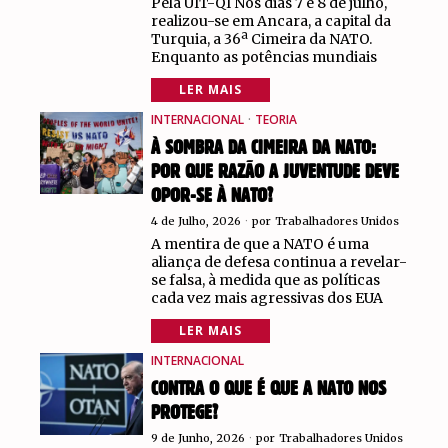
Pela UIT-QI Nos dias 7 e 8 de julho,
realizou-se em Ancara, a capital da
Turquia, a 36ª Cimeira da NATO.
Enquanto as potências mundiais
LER MAIS
INTERNACIONAL
·
TEORIA
À SOMBRA DA CIMEIRA DA NATO:
POR QUE RAZÃO A JUVENTUDE DEVE
OPOR-SE À NATO?
4 de Julho, 2026
por
Trabalhadores Unidos
A mentira de que a NATO é uma
aliança de defesa continua a revelar-
se falsa, à medida que as políticas
cada vez mais agressivas dos EUA
LER MAIS
INTERNACIONAL
CONTRA O QUE É QUE A NATO NOS
PROTEGE?
9 de Junho, 2026
por
Trabalhadores Unidos