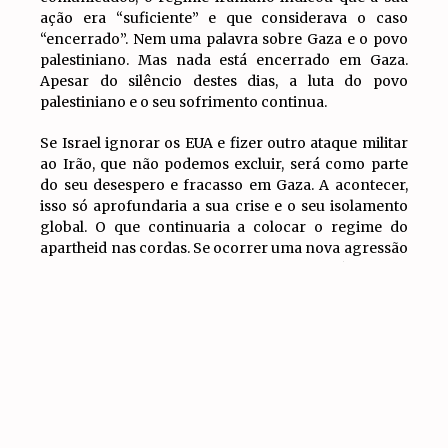
ação era “suficiente” e que considerava o caso
“encerrado”. Nem uma palavra sobre Gaza e o povo
palestiniano. Mas nada está encerrado em Gaza.
Apesar do silêncio destes dias, a luta do povo
palestiniano e o seu sofrimento continua.
Se Israel ignorar os EUA e fizer outro ataque militar
ao Irão, que não podemos excluir, será como parte
do seu desespero e fracasso em Gaza. A acontecer,
isso só aprofundaria a sua crise e o seu isolamento
global. O que continuaria a colocar o regime do
apartheid nas cordas. Se ocorrer uma nova agressão
ao Irão, os povos do mundo devem repudiá-la como
IR PARA
parte da luta contra o regime do apartheid e em
TOPO
apoio ao povo palestiniano.
Por tudo isto, em nome da UIT-QI, denunciamos esta
tentativa de encobrir a luta e o genocídio na Faixa de
Gaza. Continuamos a apelar aos povos do mundo
para que continuem a expressar nas ruas a sua
solidariedade incondicional com a resistência