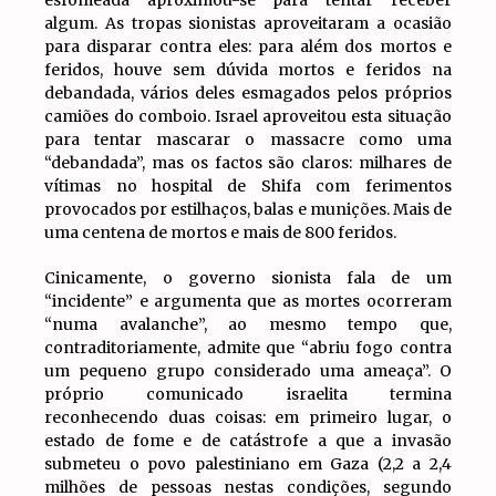
algum. As tropas sionistas aproveitaram a ocasião
para disparar contra eles: para além dos mortos e
feridos, houve sem dúvida mortos e feridos na
debandada, vários deles esmagados pelos próprios
camiões do comboio. Israel aproveitou esta situação
para tentar mascarar o massacre como uma
“debandada”, mas os factos são claros: milhares de
vítimas no hospital de Shifa com ferimentos
provocados por estilhaços, balas e munições. Mais de
uma centena de mortos e mais de 800 feridos.
Cinicamente, o governo sionista fala de um
“incidente” e argumenta que as mortes ocorreram
“numa avalanche”, ao mesmo tempo que,
contraditoriamente, admite que “abriu fogo contra
um pequeno grupo considerado uma ameaça”. O
próprio comunicado israelita termina
reconhecendo duas coisas: em primeiro lugar, o
estado de fome e de catástrofe a que a invasão
submeteu o povo palestiniano em Gaza (2,2 a 2,4
milhões de pessoas nestas condições, segundo