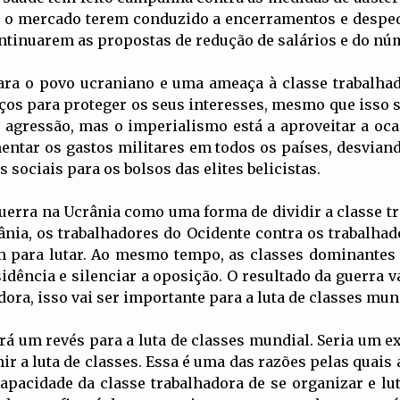
ra o mercado terem conduzido a encerramentos e despe
ontinuarem as propostas de redução de salários e do nú
ara o povo ucraniano e uma ameaça à classe trabalha
os para proteger os seus interesses, mesmo que isso 
a agressão, mas o imperialismo está a aproveitar a oc
ntar os gastos militares em todos os países, desvian
sociais para os bolsos das elites belicistas.
uerra na Ucrânia como uma forma de dividir a classe t
ânia, os trabalhadores do Ocidente contra os trabalhad
em para lutar. Ao mesmo tempo, as classes dominantes 
dência e silenciar a oposição. O resultado da guerra va
ora, isso vai ser importante para a luta de classes mun
icará um revés para a luta de classes mundial. Seria u
ir a luta de classes. Essa é uma das razões pelas quais 
pacidade da classe trabalhadora de se organizar e lut