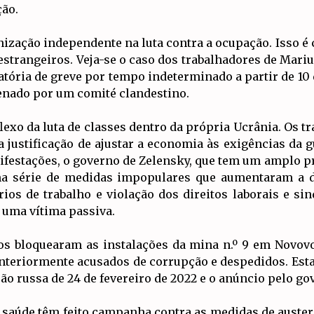
ão.
ação independente na luta contra a ocupação. Isso é cr
strangeiros. Veja-se o caso dos trabalhadores de Mariu
tória de greve por tempo indeterminado a partir de 10 
denado por um comité clandestino.
exo da luta de classes dentro da própria Ucrânia. Os 
a justificação de ajustar a economia às exigências da
anifestações, o governo de Zelensky, que tem um amplo 
ma série de medidas impopulares que aumentaram a d
ios de trabalho e violação dos direitos laborais e si
 uma vítima passiva.
os bloquearam as instalações da mina n.º 9 em Novovo
nteriormente acusados de corrupção e despedidos. Esta
ão russa de 24 de fevereiro de 2022 e o anúncio pelo go
saúde têm feito campanha contra as medidas de austerid