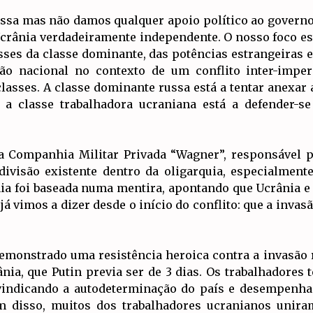
ussa mas não damos qualquer apoio político ao govern
Ucrânia verdadeiramente independente. O nosso foco e
sses da classe dominante, das potências estrangeiras 
ão nacional no contexto de um conflito inter-impe
lasses. A classe dominante russa está a tentar anexar
 a classe trabalhadora ucraniana está a defender-se
da Companhia Militar Privada “Wagner”, responsável 
 divisão existente dentro da oligarquia, especialmente
nia foi baseada numa mentira, apontando que Ucrânia
á vimos a dizer desde o início do conflito: que a invas
emonstrado uma resistência heroica contra a invasão 
nia, que Putin previa ser de 3 dias. Os trabalhadores 
ivindicando a autodeterminação do país e desempenha
lém disso, muitos dos trabalhadores ucranianos unira