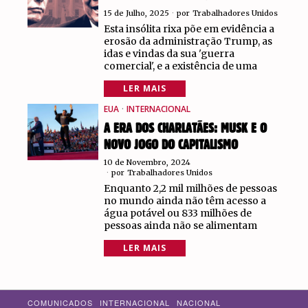
15 de Julho, 2025
por
Trabalhadores Unidos
Esta insólita rixa põe em evidência a
erosão da administração Trump, as
idas e vindas da sua 'guerra
comercial', e a existência de uma
LER MAIS
EUA
·
INTERNACIONAL
A ERA DOS CHARLATÃES: MUSK E O
NOVO JOGO DO CAPITALISMO
10 de Novembro, 2024
por
Trabalhadores Unidos
Enquanto 2,2 mil milhões de pessoas
no mundo ainda não têm acesso a
água potável ou 833 milhões de
pessoas ainda não se alimentam
LER MAIS
COMUNICADOS
INTERNACIONAL
NACIONAL