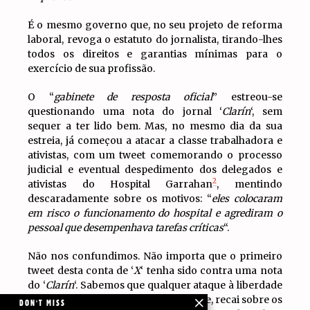
É o mesmo governo que, no seu projeto de reforma
laboral, revoga o estatuto do jornalista, tirando-lhes
todos os direitos e garantias mínimas para o
exercício de sua profissão.
O “
gabinete de resposta oficial
” estreou-se
questionando uma nota do jornal ‘
Clarín
‘, sem
sequer a ter lido bem. Mas, no mesmo dia da sua
estreia, já começou a atacar a classe trabalhadora e
ativistas, com um tweet comemorando o processo
judicial e eventual despedimento dos delegados e
2
ativistas do Hospital Garrahan
, mentindo
descaradamente sobre os motivos: “
eles colocaram
em risco o funcionamento do hospital e agrediram o
pessoal que desempenhava tarefas críticas
“.
Não nos confundimos. Não importa que o primeiro
tweet desta conta de ‘
X
‘ tenha sido contra uma nota
do ‘
Clarín
‘. Sabemos que qualquer ataque à liberdade
de expressão, mais cedo ou mais tarde, recai sobre os
DON'T MISS