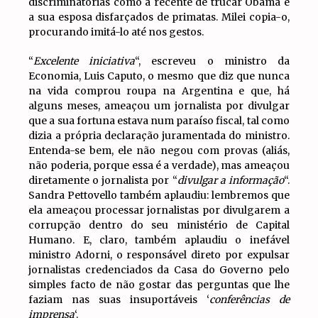
discriminatórias como a recente de trucar Obama e
a sua esposa disfarçados de primatas. Milei copia-o,
procurando imitá-lo até nos gestos.
“
Excelente iniciativa
“, escreveu o ministro da
Economia, Luis Caputo, o mesmo que diz que nunca
na vida comprou roupa na Argentina e que, há
alguns meses, ameaçou um jornalista por divulgar
que a sua fortuna estava num paraíso fiscal, tal como
dizia a própria declaração juramentada do ministro.
Entenda-se bem, ele não negou com provas (aliás,
não poderia, porque essa é a verdade), mas ameaçou
diretamente o jornalista por “
divulgar a informação
“.
Sandra Pettovello também aplaudiu: lembremos que
ela ameaçou processar jornalistas por divulgarem a
corrupção dentro do seu ministério de Capital
Humano. E, claro, também aplaudiu o inefável
ministro Adorni, o responsável direto por expulsar
jornalistas credenciados da Casa do Governo pelo
simples facto de não gostar das perguntas que lhe
faziam nas suas insuportáveis ‘
conferências de
imprensa
‘.