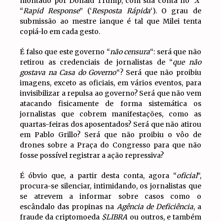
montado por Donald Trump, com sua conta no ‘
X
‘
“
Rapid Response
” (‘
Resposta Rápida
‘). O grau de
submissão ao mestre ianque é tal que Milei tenta
copiá-lo em cada gesto.
É falso que este governo “
não censura
“: será que não
retirou as credenciais de jornalistas de “
que não
gostava na Casa do Governo
“? Será que não proibiu
imagens, exceto as oficiais, em vários eventos, para
invisibilizar a repulsa ao governo? Será que não vem
atacando fisicamente de forma sistemática os
jornalistas que cobrem manifestações, como as
quartas-feiras dos aposentados? Será que não atirou
em Pablo Grillo? Será que não proibiu o vôo de
drones sobre a Praça do Congresso para que não
fosse possível registrar a ação repressiva?
É óbvio que, a partir desta conta, agora “
oficial
“,
procura-se silenciar, intimidando, os jornalistas que
se atrevem a informar sobre casos como o
escândalo das propinas na
Agência de Deficiência
, a
fraude da criptomoeda
$LIBRA
ou outros, e também