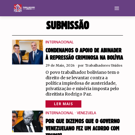
SUBMISSÃO
INTERNACIONAL
CONDENAMOS O APOIO DE ABINADER
À REPRESSÃO CRIMINOSA NA BOLÍVIA
29 de Maio, 2026
por
Trabalhadores Unidos
O povo trabalhador boliviano tem o
direito de se levantar contra a
política impiedosa de austeridade,
privatização e miséria imposta pelo
direitista Rodrigo Paz.
LER MAIS
INTERNACIONAL
·
VENEZUELA
POR QUE DIZEMOS QUE O GOVERNO
VENEZUELANO FEZ UM ACORDO COM