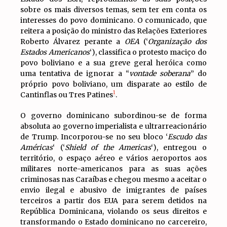
sobre os mais diversos temas, sem ter em conta os
interesses do povo dominicano. O comunicado, que
reitera a posição do ministro das Relações Exteriores
Roberto Álvarez perante a
OEA
(‘
Organização dos
Estados Americanos
‘), classifica o protesto maciço do
povo boliviano e a sua greve geral heróica como
uma tentativa de ignorar a “
vontade soberana
” do
próprio povo boliviano, um disparate ao estilo de
1
Cantinflas ou Tres Patines
.
O governo dominicano subordinou-se de forma
absoluta ao governo imperialista e ultrarreacionário
de Trump. Incorporou-se no seu bloco ‘
Escudo das
Américas
‘ (‘
Shield of the Americas
‘), entregou o
território, o espaço aéreo e vários aeroportos aos
militares norte-americanos para as suas ações
criminosas nas Caraíbas e chegou mesmo a aceitar o
envio ilegal e abusivo de imigrantes de países
terceiros a partir dos EUA para serem detidos na
República Dominicana, violando os seus direitos e
transformando o Estado dominicano no carcereiro,