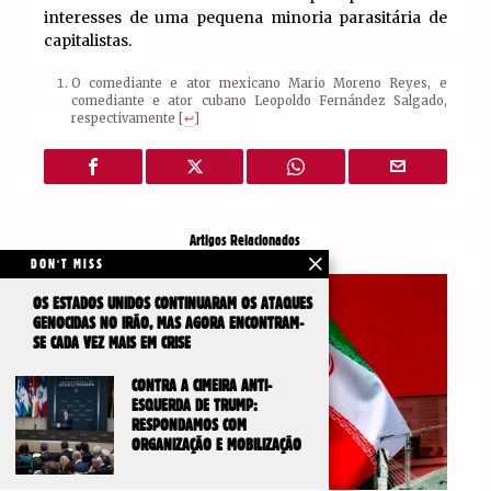
interesses de uma pequena minoria parasitária de
capitalistas.
O comediante e ator mexicano Mario Moreno Reyes, e
comediante e ator cubano Leopoldo Fernández Salgado,
respectivamente
[
↩
]
Artigos Relacionados
DON'T MISS
OS ESTADOS UNIDOS CONTINUARAM OS ATAQUES
GENOCIDAS NO IRÃO, MAS AGORA ENCONTRAM-
SE CADA VEZ MAIS EM CRISE
CONTRA A CIMEIRA ANTI-
ESQUERDA DE TRUMP:
RESPONDAMOS COM
ORGANIZAÇÃO E MOBILIZAÇÃO