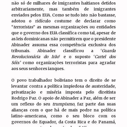
não só de milhares de imigrantes haitianos detidos
arbitrariamente, mas também de imigrantes
enviados pelos EUA. Como se tudo isto não bastasse,
adotou o ridículo costume de declarar como
“
terroristas
” as mesmas organizações ou entidades
que o governo dos EUA classifica como tal, apesar de
as leis dominicanas não permitirem que o presidente
Abinader assuma essa competência exclusiva dos
tribunais. Abinader classificou a ‘
Guarda
Revolucionária do Irão
‘ e o suposto ‘
Cartel dos
Sóis’
como organizações terroristas para agradar
aos seus senhores ianques.
O povo trabalhador boliviano tem o direito de se
levantar contra a política impiedosa de austeridade,
privatização e miséria imposta pelo direitista
Rodrigo Paz. O apoio de Abinader a Paz, além de ser
um reflexo do seu
trumpismo
, faz parte das suas
alianças com o que há de mais podre na política
latino-americana, como o seu bloco com os
governos do Equador, da Costa Rica e do Panamá,