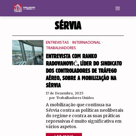
SÉRVIA
ENTREVISTAS
·
INTERNACIONAL
·
TRABALHADORES
ENTREVISTA COM RANKO
RADOVANOVIĆ, LÍDER DO SINDICATO
DOS CONTROLADORES DE TRÁFEGO
AÉREO, SOBRE A MOBILIZAÇÃO NA
SÉRVIA
17 de Dezembro, 2025
por
Trabalhadores Unidos
A mobilização que continua na
Sérvia contra as políticas neoliberais
do regime e contra as suas práticas
repressivas é muito significativa em
vários aspetos.