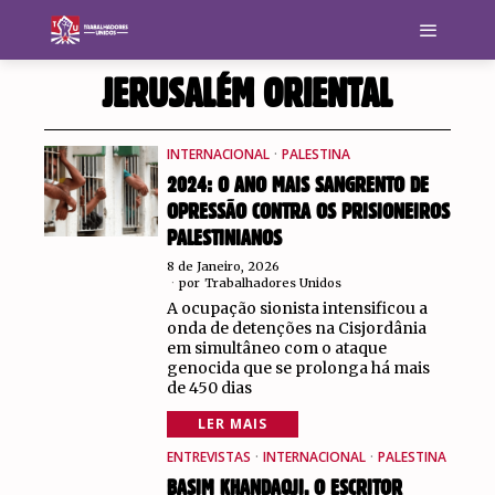
JERUSALÉM ORIENTAL
INTERNACIONAL
·
PALESTINA
2024: O ANO MAIS SANGRENTO DE
OPRESSÃO CONTRA OS PRISIONEIROS
PALESTINIANOS
8 de Janeiro, 2026
por
Trabalhadores Unidos
A ocupação sionista intensificou a
onda de detenções na Cisjordânia
em simultâneo com o ataque
genocida que se prolonga há mais
de 450 dias
LER MAIS
ENTREVISTAS
·
INTERNACIONAL
·
PALESTINA
BASIM KHANDAQJI, O ESCRITOR