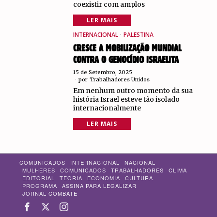
coexistir com amplos
LER MAIS
INTERNACIONAL
·
PALESTINA
CRESCE A MOBILIZAÇÃO MUNDIAL
CONTRA O GENOCÍDIO ISRAELITA
15 de Setembro, 2025
por
Trabalhadores Unidos
Em nenhum outro momento da sua
história Israel esteve tão isolado
internacionalmente
LER MAIS
COMUNICADOS
INTERNACIONAL
NACIONAL
MULHERES
COMUNICADOS
TRABALHADORES
CLIMA
EDITORIAL
TEORIA
ECONOMIA
CULTURA
PROGRAMA
ASSINA PARA LEGALIZAR
JORNAL COMBATE