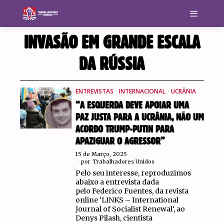
INVASÃO EM GRANDE ESCALA
DA RÚSSIA
ENTREVISTAS
·
INTERNACIONAL
·
UCRÂNIA
“A ESQUERDA DEVE APOIAR UMA
PAZ JUSTA PARA A UCRÂNIA, NÃO UM
ACORDO TRUMP-PUTIN PARA
APAZIGUAR O AGRESSOR”
15 de Março, 2025
por
Trabalhadores Unidos
Pelo seu interesse, reproduzimos
abaixo a entrevista dada
pelo Federico Fuentes, da revista
online ‘LINKS – International
Journal of Socialist Renewal‘, ao
Denys Pilash, cientista