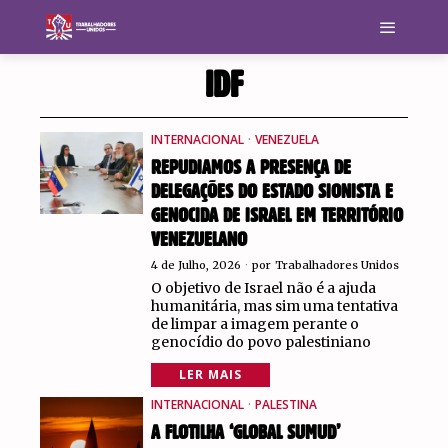
IDF
INTERNACIONAL
·
VENEZUELA
REPUDIAMOS A PRESENÇA DE
DELEGAÇÕES DO ESTADO SIONISTA E
GENOCIDA DE ISRAEL EM TERRITÓRIO
VENEZUELANO
4 de Julho, 2026
por
Trabalhadores Unidos
O objetivo de Israel não é a ajuda
humanitária, mas sim uma tentativa
de limpar a imagem perante o
genocídio do povo palestiniano
LER MAIS
INTERNACIONAL
·
PALESTINA
A FLOTILHA ‘GLOBAL SUMUD’