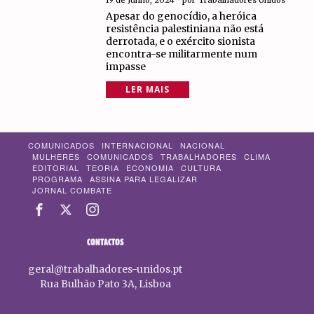
19 de Junho, 2024
por
Trabalhadores Unidos
Apesar do genocídio, a heróica
resistência palestiniana não está
derrotada, e o exército sionista
encontra-se militarmente num
impasse
LER MAIS
COMUNICADOS
INTERNACIONAL
NACIONAL
MULHERES
COMUNICADOS
TRABALHADORES
CLIMA
EDITORIAL
TEORIA
ECONOMIA
CULTURA
PROGRAMA
ASSINA PARA LEGALIZAR
JORNAL COMBATE
CONTACTOS
geral@trabalhadores-unidos.pt
Rua Bulhão Pato 3A, Lisboa