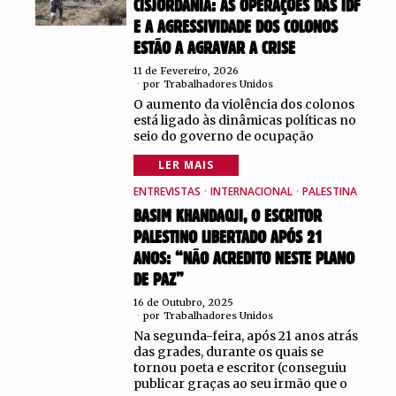
CISJORDÂNIA: AS OPERAÇÕES DAS IDF
E A AGRESSIVIDADE DOS COLONOS
ESTÃO A AGRAVAR A CRISE
11 de Fevereiro, 2026
por
Trabalhadores Unidos
O aumento da violência dos colonos
está ligado às dinâmicas políticas no
seio do governo de ocupação
LER MAIS
ENTREVISTAS
·
INTERNACIONAL
·
PALESTINA
BASIM KHANDAQJI, O ESCRITOR
PALESTINO LIBERTADO APÓS 21
ANOS: “NÃO ACREDITO NESTE PLANO
DE PAZ”
16 de Outubro, 2025
por
Trabalhadores Unidos
Na segunda-feira, após 21 anos atrás
das grades, durante os quais se
tornou poeta e escritor (conseguiu
publicar graças ao seu irmão que o