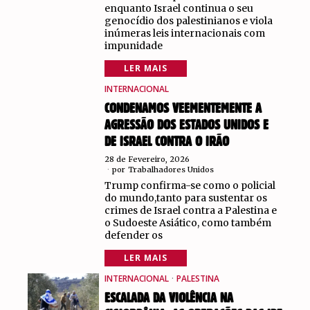
enquanto Israel continua o seu
genocídio dos palestinianos e viola
inúmeras leis internacionais com
impunidade
LER MAIS
INTERNACIONAL
CONDENAMOS VEEMENTEMENTE A
AGRESSÃO DOS ESTADOS UNIDOS E
DE ISRAEL CONTRA O IRÃO
28 de Fevereiro, 2026
por
Trabalhadores Unidos
Trump confirma-se como o policial
do mundo,tanto para sustentar os
crimes de Israel contra a Palestina e
o Sudoeste Asiático, como também
defender os
LER MAIS
INTERNACIONAL
·
PALESTINA
ESCALADA DA VIOLÊNCIA NA