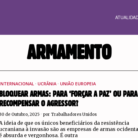
ATUALIDA
ARMAMENTO
INTERNACIONAL
·
UCRÂNIA
·
UNIÃO EUROPEIA
BLOQUEAR ARMAS: PARA ‘FORÇAR A PAZ’ OU PARA
RECOMPENSAR O AGRESSOR?
30 de Outubro, 2025
por
Trabalhadores Unidos
A ideia de que os únicos beneficiários da resistência
ucraniana à invasão são as empresas de armas ocidenta
é absurda e vergonhosa. É outra