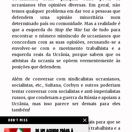
ucranianos têm opiniões diversas. Em geral, não
temos qualquer problema em dar voz a pessoas que
defendem uma opinião minoritária num
determinado país ou comunidade. Mas a realidade é
que a esquerda do
Stop the War
faz de tudo para
encontrar o número minúsculo de ucranianos que
concordam com as suas opiniões, recusando-se a
envolver-se com o movimento trabalhista e a
esquerda reais da Ucrânia, porque sabem que os
ativistas da ucrania se opõem veementemente às
posições que defendem.
Além de conversar com sindicalistas ucranianos,
socialistas, etc., Sultana, Corbyn e outros poderiam
tentar conversar com socialistas e anti-imperialistas
russos, que condenam a guerra da Rússia e apoiam a
Ucrânia, mas isso parece ser demais para eles
também!
DON'T MISS
Apelamos a Zarah Sultana e aos demais para que se
envolvam de facto com o movimento trabalhista e a
DE UM ACORDO FRÁGIL À