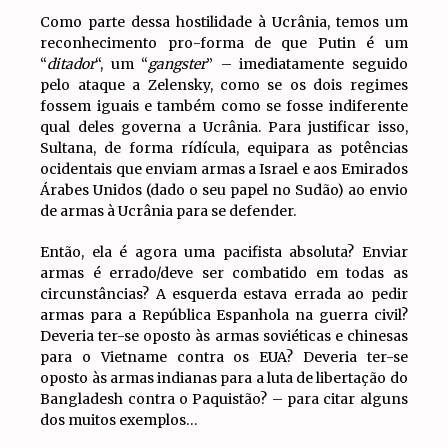
Como parte dessa hostilidade à Ucrânia, temos um
reconhecimento pro-forma de que Putin é um
“
ditador
“, um “
gangster
” – imediatamente seguido
pelo ataque a Zelensky, como se os dois regimes
fossem iguais e também como se fosse indiferente
qual deles governa a Ucrânia. Para justificar isso,
Sultana, de forma rídícula, equipara as potências
ocidentais que enviam armas a Israel e aos Emirados
Árabes Unidos (dado o seu papel no Sudão) ao envio
de armas à Ucrânia para se defender.
Então, ela é agora uma pacifista absoluta? Enviar
armas é errado/deve ser combatido em todas as
circunstâncias? A esquerda estava errada ao pedir
armas para a República Espanhola na guerra civil?
Deveria ter-se oposto às armas soviéticas e chinesas
para o Vietname contra os EUA? Deveria ter-se
oposto às armas indianas para a luta de libertação do
Bangladesh contra o Paquistão? – para citar alguns
dos muitos exemplos…