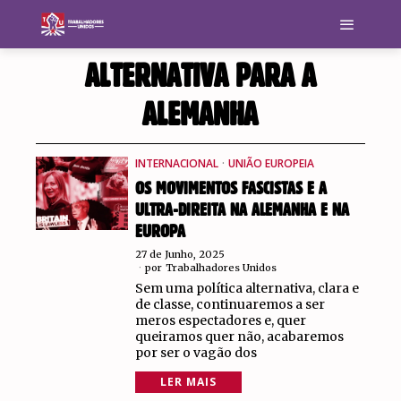
ALTERNATIVA PARA A
ALEMANHA
INTERNACIONAL
·
UNIÃO EUROPEIA
OS MOVIMENTOS FASCISTAS E A
ULTRA-DIREITA NA ALEMANHA E NA
EUROPA
27 de Junho, 2025
por
Trabalhadores Unidos
Sem uma política alternativa, clara e
de classe, continuaremos a ser
meros espectadores e, quer
queiramos quer não, acabaremos
por ser o vagão dos
LER MAIS