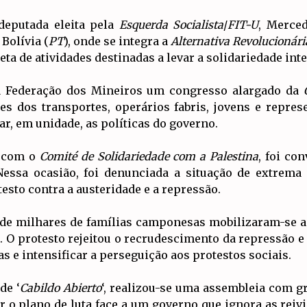
deputada eleita pela
Esquerda Socialista
/
FIT-U
, Merced
Bolívia (
PT
), onde se integra a
Alternativa Revolucionár
leta de atividades destinadas a levar a solidariedade int
na Federação dos Mineiros um congresso alargado da
res dos transportes, operários fabris, jovens e repre
r, em unidade, as políticas do governo.
o com o
Comité de Solidariedade com a Palestina
, foi co
essa ocasião, foi denunciada a situação de extrema 
to contra a austeridade e a repressão.
 de milhares de famílias camponesas mobilizaram-se a p
. O protesto rejeitou o recrudescimento da repressão e
s e intensificar a perseguição aos protestos sociais.
de ‘
Cabildo Abierto
‘, realizou-se uma assembleia com gra
 o plano de luta face a um governo que ignora as rei