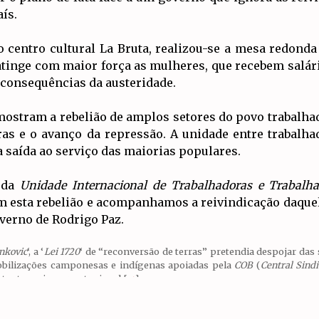
ís.
no centro cultural La Bruta, realizou-se a mesa redonda
 atinge com maior força as mulheres, que recebem salá
consequências da austeridade.
 mostram a rebelião de amplos setores do povo trabalhad
rras e o avanço da repressão. A unidade entre trabal
saída ao serviço das maiorias populares.
 da
Unidade Internacional de Trabalhadoras e Trabalha
 esta rebelião e acompanhamos a reivindicação daquel
overno de Rodrigo Paz.
nkovic
‘, a ‘
Lei 1720
‘ de “reconversão de terras” pretendia despojar das
mobilizações camponesas e indígenas apoiadas pela
COB
(
Central Sindi
e tentasse impor outra igual
[
↩
]