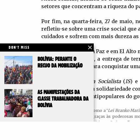
setores que concentram a riqueza do pa
Por fim, na quarta-feira, 27 de maio, 
refletiu-se sobre uma crise social que
cuidados e sofrem com mais dureza as 
DON'T MISS
Os dias de luta em La Paz e em El Alto
contra a austeridade, a entrega de te
BOLÍVIA: PERANTE O
RECUO DA MOBILIZAÇÃO
mostra o caminho para conquistar uma 
A partir da
Esquerda Socialista
(
IS
) e
reafirmamos a nossa solidariedade com
AS MANIFESTAÇÕES DA
anti-trabalhistas e antipopulares do g
CLASSE TRABALHADORA DA
BOLÍVIA
Também conhecido como a ‘
Lei Branko Mari
país. Apesar de que, graças às poderosas 
obrigado a revogar a lei, isso não impediu qu