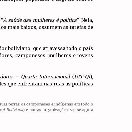
 “
A saúde das mulheres é política
”. Nela,
rios mais baixos, assumem as tarefas de
or boliviano, que atravessa todo o país
hadores, camponeses, mulheres e jovens
dores – Quarta Internacional
(
UIT-QI
),
es que enfrentam nas ruas as políticas
 suas terras os camponeses e indígenas em todo o
cal Boliviana
) e outras organizações, viu-se agora
IR PARA
TOPO