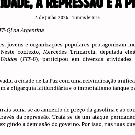
IDADE, A REPRESSÃO E A P
4 de Junho, 2026
2 mins leitura
UIT-QI na Argentina
es, jovens e organizações populares protagonizam mob
. Neste contexto, Mercedes Trimarchi, deputada ele
– Unidos
(
FIT-U
), participou em diversas atividades
vadiu a cidade de La Paz com uma reivindicação unificad
a oligarquia latifundiária e o imperialismo ianque pa
urais soma-se ao aumento do preço da gasolina e ao con
através da repressão. Trata-se de um ataque permanen
exigindo a demissão do governo. Por isso, nas ruas o