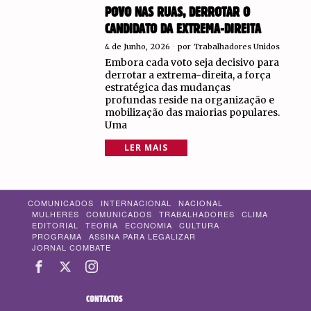
POVO NAS RUAS, DERROTAR O
CANDIDATO DA EXTREMA-DIREITA
4 de Junho, 2026
por
Trabalhadores Unidos
Embora cada voto seja decisivo para
derrotar a extrema-direita, a força
estratégica das mudanças
profundas reside na organização e
mobilização das maiorias populares.
Uma
LER MAIS
COMUNICADOS
INTERNACIONAL
NACIONAL
MULHERES
COMUNICADOS
TRABALHADORES
CLIMA
EDITORIAL
TEORIA
ECONOMIA
CULTURA
PROGRAMA
ASSINA PARA LEGALIZAR
JORNAL COMBATE
CONTACTOS