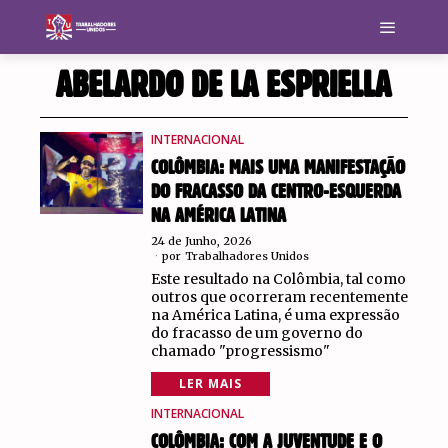
ABELARDO DE LA ESPRIELLA
INTERNACIONAL
COLÔMBIA: MAIS UMA MANIFESTAÇÃO
DO FRACASSO DA CENTRO-ESQUERDA
NA AMÉRICA LATINA
24 de Junho, 2026
por
Trabalhadores Unidos
Este resultado na Colômbia, tal como
outros que ocorreram recentemente
na América Latina, é uma expressão
do fracasso de um governo do
chamado "progressismo"
LER MAIS
INTERNACIONAL
COLÔMBIA: COM A JUVENTUDE E O