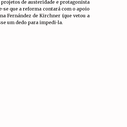
 projetos de austeridade e protagonista
-se que a reforma contará com o apoio
tina Fernández de Kirchner (que vetou a
se um dedo para impedi-la.
 todo o país, e preparamo-nos para nos
IR PARA
TOPO