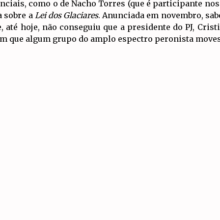
ciais, como o de Nacho Torres (que é participante nos
a sobre a
Lei dos Glaciares
. Anunciada em novembro, sabe
 até hoje, não conseguiu que a presidente do PJ, Cris
nem que algum grupo do amplo espectro peronista moves
nada Plurinacional, com cerca de 40 convocatórias em
ratar da Reforma Laboral e da
Lei dos Glaciares
.
Artigos Relacionados