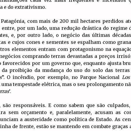
inundações cada vez mais frequentes e incêndios 
 e do extrativismo.
a Patagónia, com mais de 200 mil hectares perdidos a
, entre, por um lado, uma redução drástica do regime
tes, e, por outro lado, o negócio das últimas década
stas e cujos cones e sementes se espalham como grana
outros elementos entram com protagonismo na equação
negócios comprando terras devastadas a preços irrisó
ão favorecidos por um governo que, enquanto ajusta br
o da proibição da mudança do uso do solo das terras
s
”. O incêndio, por exemplo, no Parque Nacional
Los
uma tempestade elétrica, mas o seu prolongamento não
rras
‘.
s, são responsáveis. E como sabem que são culpados,
ira sem orçamento e, paralelamente, acusam as c
unciam a austeridade como política de Estado. As cen
 linha de frente, estão se mantendo em combate graças