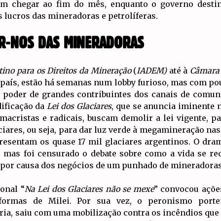
m chegar ao fim do mês, enquanto o governo destin
 lucros das mineradoras e petrolíferas.
ER-NOS DAS MINERADORAS
tino para os Direitos da Mineração
(
IADEM)
até à
Câmara 
 país, estão há semanas num lobby furioso, mas com pou
u poder de grandes contribuintes dos canais de comun
dificação da
Lei dos Glaciares
, que se anuncia iminente
acristas e radicais, buscam demolir a lei vigente, pa
ciares, ou seja, para dar luz verde à megamineração n
presentam os quase 17 mil glaciares argentinos. O dr
mas foi censurado o debate sobre como a vida se rec
 por causa dos negócios de um punhado de mineradoras
onal “
Na Lei dos Glaciares não se mexe
” convocou açõe
formas de Milei. Por sua vez, o peronismo porte
ria, saiu com uma mobilização contra os incêndios que t