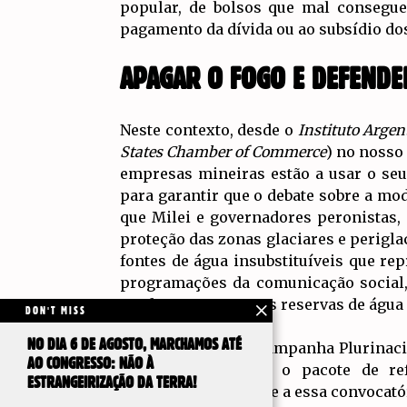
popular, de bolsos que mal consegue
pagamento da dívida ou ao subsídio dos
APAGAR O FOGO E DEFEND
Neste contexto, desde o
Instituto Argen
States Chamber of Commerce
) no nosso
empresas mineiras estão a usar o se
para garantir que o debate sobre a mo
que Milei e governadores peronistas, m
proteção das zonas glaciares e perigla
fontes de água insubstituíveis que re
programações da comunicação social, 
perdermos as nossas reservas de água
DON'T MISS
NO DIA 6 DE AGOSTO, MARCHAMOS ATÉ
Nesse contexto, a Campanha Plurinaci
AO CONGRESSO: NÃO À
incêndios e contra o pacote de re
ESTRANGEIRIZAÇÃO DA TERRA!
frente, paralelamente a essa convocató