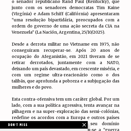
o senador republicano Rand Paul (Kentucky), que
junto com os senadores democratas Tim Kaine
(Virgínia) e Adam Schiff (Califórnia) apresentaram
“uma resolução bipartidária, preocupados com a
ordem do governo de uma ação secreta da CIA na
Venezuela” (La Nación, Argentina, 25/10/2025).
Desde a derrota militar no Vietname em 1975, não
conseguiram recuperar-se. Após 20 anos de
ocupação do Afeganistão, em 2021 tiveram de se
retirar derrotados, juntamente com a NATO,
deixando um país devastado, em crescente miséria, e
com um regime ultra-reacionário como o dos
talibãs, que aprofunda a pobreza e a subjugação das
mulheres e do povo.
Esta contra-ofensiva tem um caráter global. Por um
lado, com a sua política agressiva, tenta avançar na
pilhagem e na super-exploração das semi-colónias,
redefine os acordos com a Europa e outros países
imperialistas, tentando impor o seu domínio
DON'T MISS
unilateral. Neste contexto inscrevem-se a “guerra