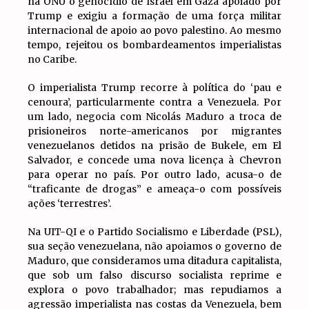
na ONU o genocídio de Israel em Gaza apoiado por
Trump e exigiu a formação de uma força militar
internacional de apoio ao povo palestino. Ao mesmo
tempo, rejeitou os bombardeamentos imperialistas
no Caribe.
O imperialista Trump recorre à política do ‘pau e
cenoura’, particularmente contra a Venezuela. Por
um lado, negocia com Nicolás Maduro a troca de
prisioneiros norte-americanos por migrantes
venezuelanos detidos na prisão de Bukele, em El
Salvador, e concede uma nova licença à Chevron
para operar no país. Por outro lado, acusa-o de
“traficante de drogas” e ameaça-o com possíveis
ações ‘terrestres’.
Na UIT-QI e o Partido Socialismo e Liberdade (PSL),
sua seção venezuelana, não apoiamos o governo de
Maduro, que consideramos uma ditadura capitalista,
que sob um falso discurso socialista reprime e
explora o povo trabalhador; mas repudiamos a
agressão imperialista nas costas da Venezuela, bem