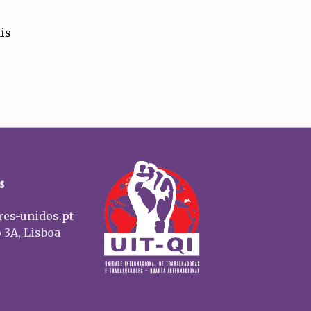
is
S
res-unidos.pt
 3A, Lisboa