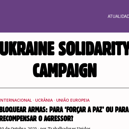
ATUALIDA
UKRAINE SOLIDARIT
CAMPAIGN
INTERNACIONAL
·
UCRÂNIA
·
UNIÃO EUROPEIA
BLOQUEAR ARMAS: PARA ‘FORÇAR A PAZ’ OU PARA
RECOMPENSAR O AGRESSOR?
30 de Outubro, 2025
por
Trabalhadores Unidos