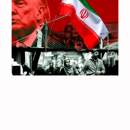
DE UM ACORDO FRÁGIL À AGRESSÃO IMPERIALISTA
IR PARA
TOPO
3 de Agosto, 2026
Por detrás da assinatura deste frágil cessar-fogo,
que representou uma derrota para o imperialismo
norte-americano, estiveram a resistência
inesperadamente firme do Irão, o efeito agravante
do