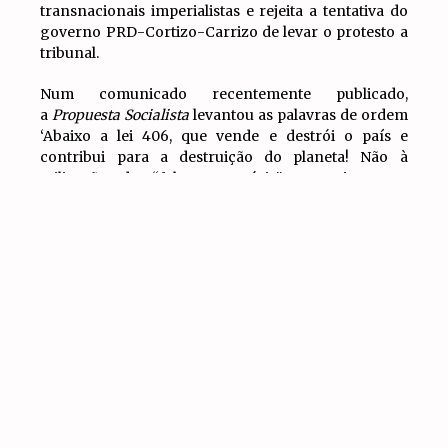
transnacionais imperialistas e rejeita a tentativa do
governo PRD-Cortizo-Carrizo de levar o protesto a
tribunal.
Num comunicado recentemente publicado,
a
Propuesta Socialista
levantou as palavras de ordem
‘Abaixo a lei 406, que vende e destrói o país e
contribui para a destruição do planeta! Não à
utilização da “falsa moratória” para impor a
IR PARA
exploração anti-nacional de minerais no Panamá!’
TOPO
Desde a UIT-CI damos o nosso total apoio à luta do
povo panamiano contra a lei 406 e o contrato
mineiro com a empresa mineira transnacional
First
Quantum Minerals
. Apelamos à unificação e ao
aprofundamento da luta até à revogação desta lei
leonina que ameaça os interesses do povo
panamiano.