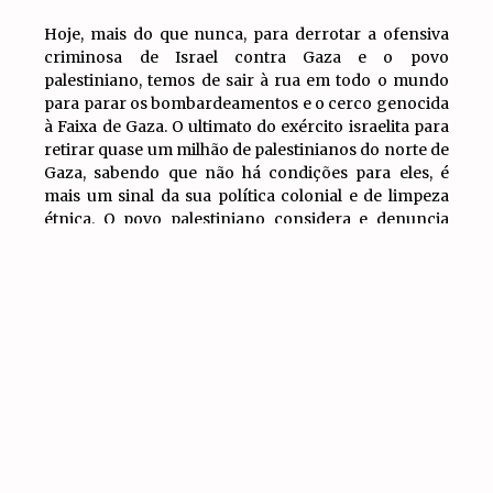
Hoje, mais do que nunca, para derrotar a ofensiva
criminosa de Israel contra Gaza e o povo
palestiniano, temos de sair à rua em todo o mundo
para parar os bombardeamentos e o cerco genocida
à Faixa de Gaza. O ultimato do exército israelita para
retirar quase um milhão de palestinianos do norte de
Gaza, sabendo que não há condições para eles, é
mais um sinal da sua política colonial e de limpeza
étnica. O povo palestiniano considera e denuncia
este facto como uma nova “Nakba” (catástrofe),
IR PARA
TOPO
como foi chamada a limpeza étnica aquando da
fundação do Estado sionista de Israel em 1948. Por
outro lado, é uma ameaça de uma nova invasão
militar de Gaza.
Em solidariedade com o povo palestiniano, houve
grandes mobilizações em países do Médio Oriente,
especialmente no Líbano, na Tunísia milhares de
pessoas mobilizaram-se, nos EUA, Inglaterra,
Espanha, Turquia, na América Latina e em muitas