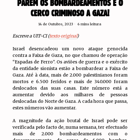
PAREM OS BOMBARDEAMENTOS E O
CERCO CRIMINOSO A GAZA!
14 de Outubro, 2023
6 mins leitura
Escreve a UIT-CI (
texto original
)
Israel desencadeou um novo ataque genocida
contra a Faixa de Gaza, no que chamou de operação
“Espadas de Ferro”. Os aviões de guerra e o exército
da entidade sionista estão a bombardear a Faixa de
Gaza. Até à data, mais de 2.000 palestinianos foram
mortos e 6.500 feridos e mais de 340.000 foram
deslocados das suas casas. Este número está a
aumentar devido aos milhares de pessoas
deslocadas do Norte de Gaza. A cada hora que passa,
estes números vão aumentar.
A magnitude da ação brutal de Israel pode ser
verificada pelo facto de, numa semana, ter efectuado
mais de 2.000 bombardeamentos com o