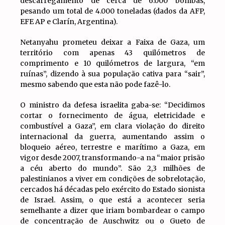
descarregamento de cerca de 6.000 bombas,
pesando um total de 4.000 toneladas (dados da AFP,
EFE AP e Clarín, Argentina).
Netanyahu prometeu deixar a Faixa de Gaza, um
território com apenas 43 quilómetros de
comprimento e 10 quilómetros de largura, “em
ruínas”, dizendo à sua população cativa para “sair”,
mesmo sabendo que esta não pode fazê-lo.
O ministro da defesa israelita gaba-se: “Decidimos
cortar o fornecimento de água, eletricidade e
combustível a Gaza”, em clara violação do direito
internacional da guerra, aumentando assim o
bloqueio aéreo, terrestre e marítimo a Gaza, em
vigor desde 2007, transformando-a na “maior prisão
a céu aberto do mundo”. São 2,3 milhões de
palestinianos a viver em condições de sobrelotação,
cercados há décadas pelo exército do Estado sionista
de Israel. Assim, o que está a acontecer seria
semelhante a dizer que iriam bombardear o campo
de concentração de Auschwitz ou o Gueto de