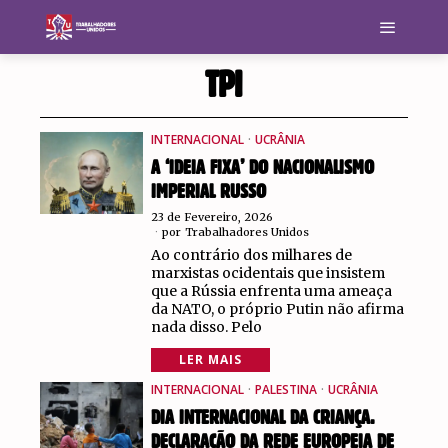
TPI
INTERNACIONAL
·
UCRÂNIA
A ‘IDEIA FIXA’ DO NACIONALISMO
IMPERIAL RUSSO
23 de Fevereiro, 2026
por
Trabalhadores Unidos
Ao contrário dos milhares de
marxistas ocidentais que insistem
que a Rússia enfrenta uma ameaça
da NATO, o próprio Putin não afirma
nada disso. Pelo
LER MAIS
INTERNACIONAL
·
PALESTINA
·
UCRÂNIA
DIA INTERNACIONAL DA CRIANÇA.
DECLARAÇÃO DA REDE EUROPEIA DE