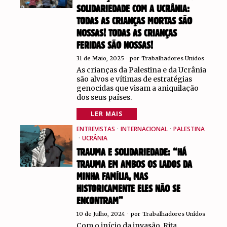
SOLIDARIEDADE COM A UCRÂNIA:
TODAS AS CRIANÇAS MORTAS SÃO
NOSSAS! TODAS AS CRIANÇAS
FERIDAS SÃO NOSSAS!
31 de Maio, 2025
por
Trabalhadores Unidos
As crianças da Palestina e da Ucrânia
são alvos e vítimas de estratégias
genocidas que visam a aniquilação
dos seus países.
LER MAIS
ENTREVISTAS
·
INTERNACIONAL
·
PALESTINA
·
UCRÂNIA
TRAUMA E SOLIDARIEDADE: “HÁ
TRAUMA EM AMBOS OS LADOS DA
MINHA FAMÍLIA, MAS
HISTORICAMENTE ELES NÃO SE
ENCONTRAM”
10 de Julho, 2024
por
Trabalhadores Unidos
Com o início da invasão, Rita