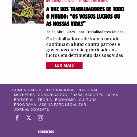
INTERNACIONAL
·
TRABALHADORES
A VOZ DOS TRABALHADORES DE TODO
O MUNDO: “OS VOSSOS LUCROS OU
AS NOSSAS VIDAS”
28 de Abril, 2025
por
Trabalhadores Unidos
Os trabalhadores de todo o mundo
continuam a lutar contra patrões e
governos que dão prioridade aos
lucros em detrimento das suas vidas
LER MAIS
COMUNICADOS
INTERNACIONAL
NACIONAL
MULHERES
COMUNICADOS
TRABALHADORES
CLIMA
EDITORIAL
TEORIA
ECONOMIA
CULTURA
PROGRAMA
ASSINA PARA LEGALIZAR
JORNAL COMBATE
CONTACTOS