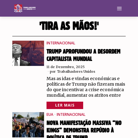
'TIRA AS MÃOS!'
INTERNACIONAL
TRUMP APROFUNDOU A DESORDEM
CAPITALISTA MUNDIAL
11 de Dezembro, 2025
por
Trabalhadores Unidos
Mas as idas e vindas económicas e
políticas de Trump não fizeram mais
do que incentivar a crise económica
mundial, aumentar os atritos entre
LER MAIS
EUA
·
INTERNACIONAL
NOVA MANIFESTAÇÃO MASSIVA “NO
KINGS” DEMONSTRA REPÚDIO À