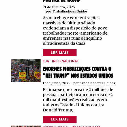
POLÍTICA DE TRUMP
21 de Outubro, 2025
por
Trabalhadores Unidos
As marchas e concentrações
massivas do último sábado
evidenciam a disposição do povo
trabalhador norte-americano de
enfrentar nas ruas o inquilino
ultradireitista da Casa
LER MAIS
EUA
·
INTERNACIONAL
ENORMES MOBILIZAÇÕES CONTRA O
“REI TRUMP” NOS ESTADOS UNIDOS
17 de Junho, 2025
por
Trabalhadores Unidos
Estima-se que cerca de 2 milhões de
pessoas participaram em cerca de 2
mil manifestações realizadas em
todos os Estados Unidos contra
Donald Trump,
LER MAIS