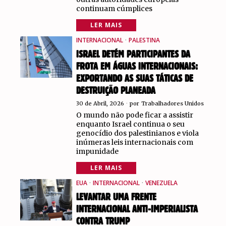
continuam cúmplices
LER MAIS
INTERNACIONAL
·
PALESTINA
ISRAEL DETÉM PARTICIPANTES DA
FROTA EM ÁGUAS INTERNACIONAIS:
EXPORTANDO AS SUAS TÁTICAS DE
DESTRUIÇÃO PLANEADA
30 de Abril, 2026
por
Trabalhadores Unidos
O mundo não pode ficar a assistir
enquanto Israel continua o seu
genocídio dos palestinianos e viola
inúmeras leis internacionais com
impunidade
LER MAIS
EUA
·
INTERNACIONAL
·
VENEZUELA
LEVANTAR UMA FRENTE
INTERNACIONAL ANTI-IMPERIALISTA
CONTRA TRUMP