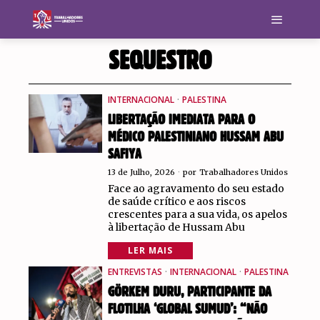
SEQUESTRO
INTERNACIONAL
·
PALESTINA
LIBERTAÇÃO IMEDIATA PARA O
MÉDICO PALESTINIANO HUSSAM ABU
SAFIYA
13 de Julho, 2026
por
Trabalhadores Unidos
Face ao agravamento do seu estado
de saúde crítico e aos riscos
crescentes para a sua vida, os apelos
à libertação de Hussam Abu
LER MAIS
ENTREVISTAS
·
INTERNACIONAL
·
PALESTINA
GÖRKEM DURU, PARTICIPANTE DA
FLOTILHA ‘GLOBAL SUMUD’: “NÃO