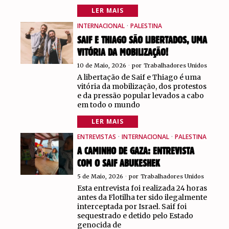
LER MAIS
INTERNACIONAL
·
PALESTINA
SAIF E THIAGO SÃO LIBERTADOS, UMA
VITÓRIA DA MOBILIZAÇÃO!
10 de Maio, 2026
por
Trabalhadores Unidos
A libertação de Saif e Thiago é uma
vitória da mobilização, dos protestos
e da pressão popular levados a cabo
em todo o mundo
LER MAIS
ENTREVISTAS
·
INTERNACIONAL
·
PALESTINA
A CAMINHO DE GAZA: ENTREVISTA
COM O SAIF ABUKESHEK
5 de Maio, 2026
por
Trabalhadores Unidos
Esta entrevista foi realizada 24 horas
antes da Flotilha ter sido ilegalmente
interceptada por Israel. Saif foi
sequestrado e detido pelo Estado
genocida de