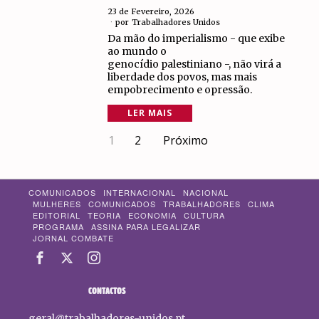
23 de Fevereiro, 2026
por
Trabalhadores Unidos
Da mão do imperialismo - que exibe
ao mundo o
genocídio palestiniano -, não virá a
liberdade dos povos, mas mais
empobrecimento e opressão.
LER MAIS
1
2
Próximo
COMUNICADOS
INTERNACIONAL
NACIONAL
MULHERES
COMUNICADOS
TRABALHADORES
CLIMA
EDITORIAL
TEORIA
ECONOMIA
CULTURA
PROGRAMA
ASSINA PARA LEGALIZAR
JORNAL COMBATE
CONTACTOS
geral@trabalhadores-unidos.pt