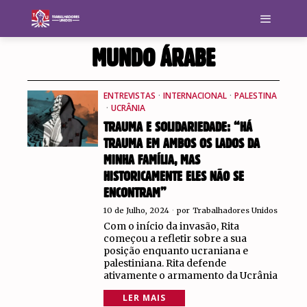
MUNDO ÁRABE
ENTREVISTAS
·
INTERNACIONAL
·
PALESTINA
·
UCRÂNIA
TRAUMA E SOLIDARIEDADE: “HÁ
TRAUMA EM AMBOS OS LADOS DA
MINHA FAMÍLIA, MAS
HISTORICAMENTE ELES NÃO SE
ENCONTRAM”
10 de Julho, 2024
por
Trabalhadores Unidos
Com o início da invasão, Rita
começou a refletir sobre a sua
posição enquanto ucraniana e
palestiniana. Rita defende
ativamente o armamento da Ucrânia
LER MAIS