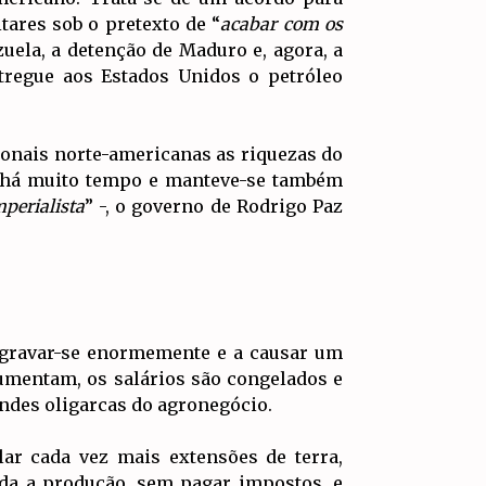
tares sob o pretexto de “
acabar com os
zuela, a detenção de Maduro e, agora, a
tregue aos Estados Unidos o petróleo
ionais norte-americanas as riquezas do
io há muito tempo e manteve-se também
mperialista
” -, o governo de Rodrigo Paz
 agravar-se enormemente e a causar um
umentam, os salários são congelados e
andes oligarcas do agronegócio.
ar cada vez mais extensões de terra,
oda a produção, sem pagar impostos, e