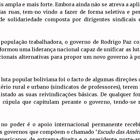
s ampla e mais forte. Embora ainda não se atreva a apl
das ruas, tem-no vindo a fazer de forma seletiva e pe
de solidariedade composta por dirigentes sindicais e
população trabalhadora, o governo de Rodrigo Paz con
 formou uma liderança nacional capaz de unificar as l
ionais alternativas para propor um novo governo à pop
luta popular boliviana foi o facto de algumas direções
tério rural e urbano (sindicatos de professores), ter
stado as suas reivindicações básicas. De qualquer fo
a cúpula que capitulam perante o governo, tendo-se 
no poder é o apoio internacional permanente receb
ros governos que compõem o chamado ‘
Escudo das Amér
mericanos de extrema-direita e o presidente norte-a