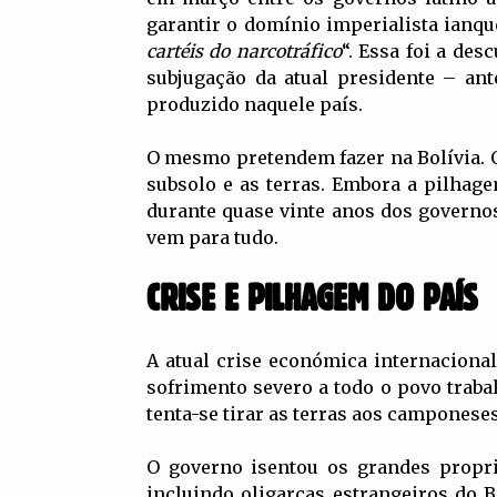
garantir o domínio imperialista ianque
cartéis do narcotráfico
“. Essa foi a de
subjugação da atual presidente – an
produzido naquele país.
O mesmo pretendem fazer na Bolívia. O
subsolo e as terras. Embora a pilhag
durante quase vinte anos dos govern
vem para tudo.
CRISE E PILHAGEM DO PAÍS
A atual crise económica internaciona
sofrimento severo a todo o povo trab
tenta-se tirar as terras aos camponese
O governo isentou os grandes propri
incluindo oligarcas estrangeiros do 