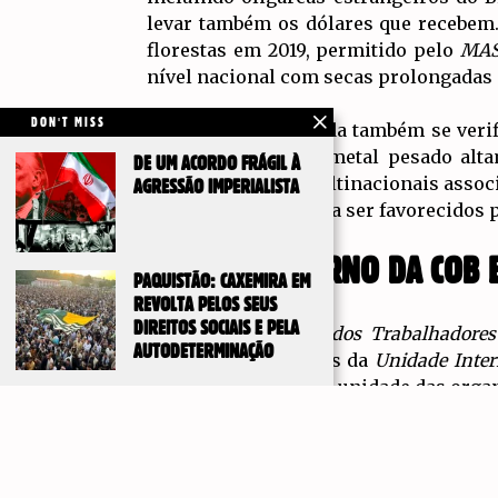
levar também os dólares que recebem.
florestas em 2019, permitido pelo
MA
nível nacional com secas prolongadas 
DON'T MISS
Na mineração privada também se verif
com mercúrio, um metal pesado altam
DE UM ACORDO FRÁGIL À
impostos, sendo multinacionais associ
AGRESSÃO IMPERIALISTA
agora também estão a ser favorecidos p
POR UM GOVERNO DA COB 
PAQUISTÃO: CAXEMIRA EM
REVOLTA PELOS SEUS
DIREITOS SOCIAIS E PELA
A partir do
Partido dos Trabalhadore
AUTODETERMINAÇÃO
militantes bolivianos da
Unidade Inter
situação, apelamos à unidade das organ
Mas também não seria solução a realiza
que legalize politicamente as organiz