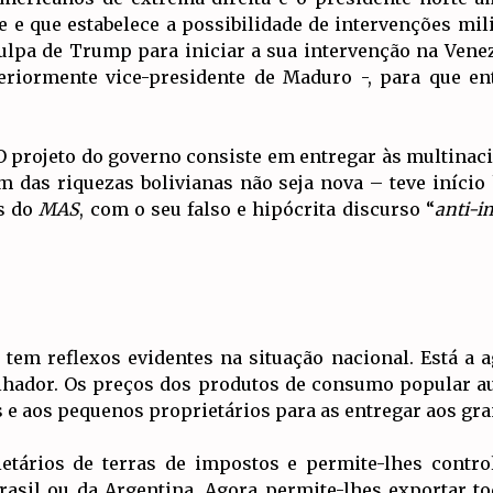
 e que estabelece a possibilidade de intervenções mili
sculpa de Trump para iniciar a sua intervenção na Vene
teriormente vice-presidente de Maduro -, para que en
 projeto do governo consiste em entregar às multinac
em das riquezas bolivianas não seja nova – teve iníc
os do
MAS
, com o seu falso e hipócrita discurso “
anti-i
l tem reflexos evidentes na situação nacional. Está a
alhador. Os preços dos produtos de consumo popular a
s e aos pequenos proprietários para as entregar aos gr
etários de terras de impostos e permite-lhes control
Brasil ou da Argentina. Agora permite-lhes exportar t