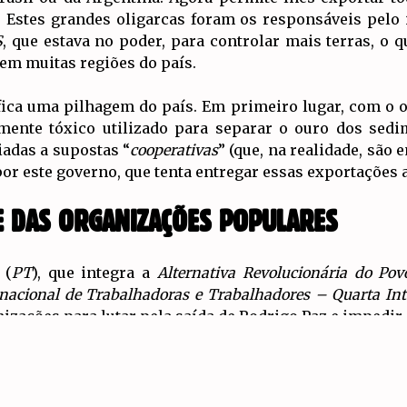
 Estes grandes oligarcas foram os responsáveis pelo 
S
, que estava no poder, para controlar mais terras, o 
em muitas regiões do país.
ica uma pilhagem do país. Em primeiro lugar, com o ou
ente tóxico utilizado para separar o ouro dos sed
adas a supostas “
cooperativas
” (que, na realidade, são
or este governo, que tenta entregar essas exportações 
E DAS ORGANIZAÇÕES POPULARES
s
(
PT
), que integra a
Alternativa Revolucionária do Po
nacional de Trabalhadoras e Trabalhadores – Quarta Int
izações para lutar pela saída de Rodrigo Paz e impedir 
ção de eleições com a atual lei eleitoral fraudulenta
ações do povo trabalhador, em primeiro lugar a
COB
, qu