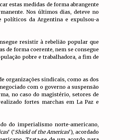
icar estas medidas de forma abrangente
rmanente. Nos últimos dias, deteve no
 políticos da Argentina e expulsou-a
segue resistir à rebelião popular que
utas de forma coerente, nem se consegue
ulação pobre e trabalhadora, a fim de
 de organizações sindicais, como as dos
em negociado com o governo a suspensão
rma, no caso do magistério, setores de
realizado fortes marchas em La Paz e
ido do imperialismo norte-americano,
icas
‘ (‘
Shield of the Americas
‘), acordado
mericano. Trata-se de um acordo para