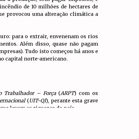
incêndio de 10 milhões de hectares de
que provocou uma alteração climática a
ro: para o extrair, envenenam os rios
imentos. Além disso, quase não pagam
 empresas). Tudo isto começou há anos e
ao capital norte-americano.
vo Trabalhador – Força
(
ARPT
) com os
ernacional
(
UIT-QI
), perante esta grave
que levem as riquezas do país.
IR PARA
TOPO
. Precisamos de impor uma lei eleitoral
e o propôs no seu último congresso.