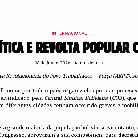
INTERNACIONAL
OLÍTICA E REVOLTA POPULAR
18 de Junho, 2026
4 mins leitura
va Revolucionária do Povo Trabalhador – Força (ARPT), sec
alham-se por todo o país, organizados por camponeses
eivindicado pela
Central Sindical Boliviana
(
COB
), que
em diferentes cidades tenham ocorrido greves e mobil
ela grande maioria da população boliviana. No entanto
 Congresso, aprovaram a sua competência para decretar