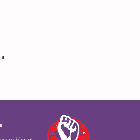
 a
S
res-unidos.pt