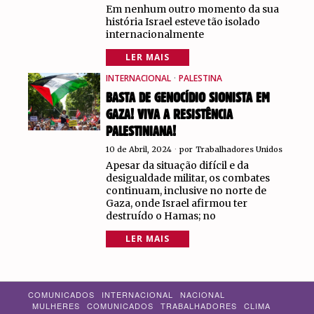
Em nenhum outro momento da sua
história Israel esteve tão isolado
internacionalmente
LER MAIS
INTERNACIONAL
·
PALESTINA
BASTA DE GENOCÍDIO SIONISTA EM
GAZA! VIVA A RESISTÊNCIA
PALESTINIANA!
10 de Abril, 2024
por
Trabalhadores Unidos
Apesar da situação difícil e da
desigualdade militar, os combates
continuam, inclusive no norte de
Gaza, onde Israel afirmou ter
destruído o Hamas; no
LER MAIS
COMUNICADOS
INTERNACIONAL
NACIONAL
MULHERES
COMUNICADOS
TRABALHADORES
CLIMA