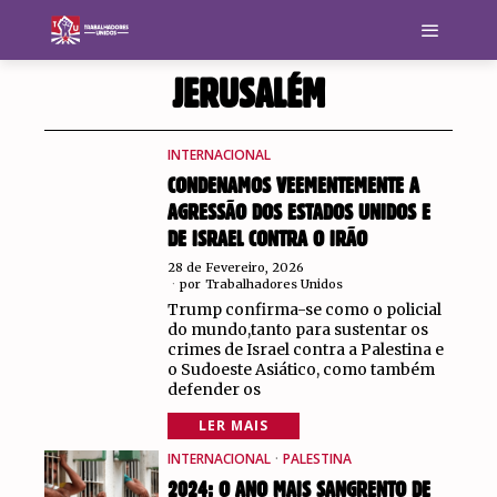
JERUSALÉM
INTERNACIONAL
CONDENAMOS VEEMENTEMENTE A
AGRESSÃO DOS ESTADOS UNIDOS E
DE ISRAEL CONTRA O IRÃO
28 de Fevereiro, 2026
por
Trabalhadores Unidos
Trump confirma-se como o policial
do mundo,tanto para sustentar os
crimes de Israel contra a Palestina e
o Sudoeste Asiático, como também
defender os
LER MAIS
INTERNACIONAL
·
PALESTINA
2024: O ANO MAIS SANGRENTO DE