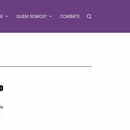
DE
QUEM SOMOS?
COMBATE
MO
vo
a