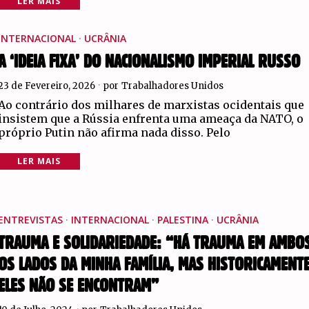
LER MAIS
INTERNACIONAL
·
UCRÂNIA
A ‘IDEIA FIXA’ DO NACIONALISMO IMPERIAL RUSSO
23 de Fevereiro, 2026
por
Trabalhadores Unidos
Ao contrário dos milhares de marxistas ocidentais que
insistem que a Rússia enfrenta uma ameaça da NATO, o
próprio Putin não afirma nada disso. Pelo
LER MAIS
ENTREVISTAS
·
INTERNACIONAL
·
PALESTINA
·
UCRÂNIA
TRAUMA E SOLIDARIEDADE: “HÁ TRAUMA EM AMBO
OS LADOS DA MINHA FAMÍLIA, MAS HISTORICAMENT
ELES NÃO SE ENCONTRAM”