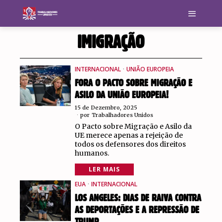
IMIGRAÇÃO
INTERNACIONAL
·
UNIÃO EUROPEIA
FORA O PACTO SOBRE MIGRAÇÃO E
ASILO DA UNIÃO EUROPEIA!
15 de Dezembro, 2025
por
Trabalhadores Unidos
O Pacto sobre Migração e Asilo da
UE merece apenas a rejeição de
todos os defensores dos direitos
humanos.
LER MAIS
EUA
·
INTERNACIONAL
LOS ANGELES: DIAS DE RAIVA CONTRA
AS DEPORTAÇÕES E A REPRESSÃO DE