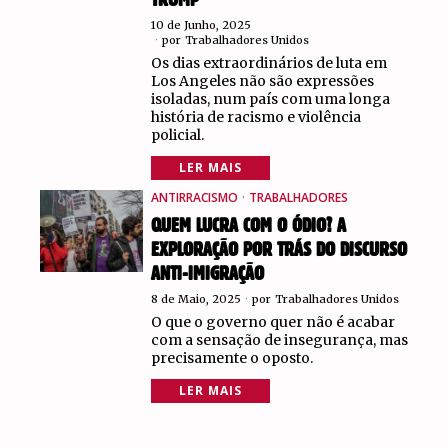
TRUMP
10 de Junho, 2025
por
Trabalhadores Unidos
Os dias extraordinários de luta em
Los Angeles não são expressões
isoladas, num país com uma longa
história de racismo e violência
policial.
LER MAIS
ANTIRRACISMO
·
TRABALHADORES
QUEM LUCRA COM O ÓDIO? A
EXPLORAÇÃO POR TRÁS DO DISCURSO
ANTI-IMIGRAÇÃO
8 de Maio, 2025
por
Trabalhadores Unidos
O que o governo quer não é acabar
com a sensação de insegurança, mas
precisamente o oposto.
LER MAIS