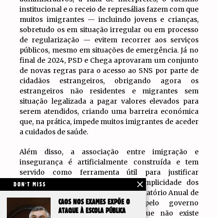
institucional e o receio de represálias fazem com que
muitos imigrantes — incluindo jovens e crianças,
sobretudo os em situação irregular ou em processo
de regularização — evitem recorrer aos serviços
públicos, mesmo em situações de emergência. Já no
final de 2024, PSD e Chega aprovaram um conjunto
de novas regras para o acesso ao SNS por parte de
cidadãos estrangeiros, obrigando agora os
estrangeiros não residentes e migrantes sem
situação legalizada a pagar valores elevados para
serem atendidos, criando uma barreira económica
que, na prática, impede muitos imigrantes de aceder
a cuidados de saúde.
Além disso, a associação entre imigração e
insegurança é artificialmente construída e tem
servido como ferramenta útil para justificar
repressão e vigilância, com a cumplicidade dos
DON'T MISS
meios de comunicação. O próprio Relatório Anual de
CAOS NOS EXAMES EXPÕE O
Segurança Interna publicado pelo governo
ATAQUE À ESCOLA PÚBLICA
português este ano reconhece que não existe