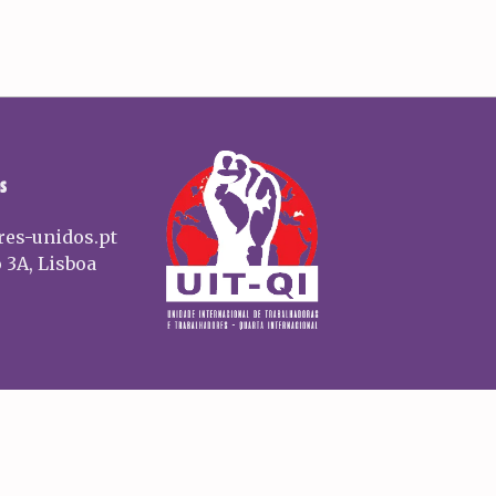
S
res-unidos.pt
 3A, Lisboa