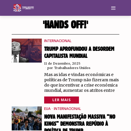
'HANDS OFF!'
INTERNACIONAL
TRUMP APROFUNDOU A DESORDEM
CAPITALISTA MUNDIAL
11 de Dezembro, 2025
por
Trabalhadores Unidos
Mas as idas e vindas económicas e
políticas de Trump não fizeram mais
do que incentivar a crise económica
mundial, aumentar os atritos entre
LER MAIS
EUA
·
INTERNACIONAL
NOVA MANIFESTAÇÃO MASSIVA “NO
KINGS” DEMONSTRA REPÚDIO À