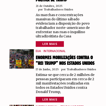
POLÍTICA DE TRUMP
21 de Outubro, 2025
por
Trabalhadores Unidos
As marchas e concentrações
massivas do último sábado
evidenciam a disposição do povo
trabalhador norte-americano de
enfrentar nas ruas o inquilino
ultradireitista da Casa
LER MAIS
EUA
·
INTERNACIONAL
ENORMES MOBILIZAÇÕES CONTRA O
“REI TRUMP” NOS ESTADOS UNIDOS
17 de Junho, 2025
por
Trabalhadores Unidos
Estima-se que cerca de 2 milhões de
pessoas participaram em cerca de 2
mil manifestações realizadas em
todos os Estados Unidos contra
Donald Trump,
LER MAIS