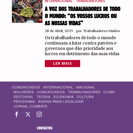
INTERNACIONAL
·
TRABALHADORES
A VOZ DOS TRABALHADORES DE TODO
O MUNDO: “OS VOSSOS LUCROS OU
AS NOSSAS VIDAS”
28 de Abril, 2025
por
Trabalhadores Unidos
Os trabalhadores de todo o mundo
continuam a lutar contra patrões e
governos que dão prioridade aos
lucros em detrimento das suas vidas
LER MAIS
COMUNICADOS
INTERNACIONAL
NACIONAL
MULHERES
COMUNICADOS
TRABALHADORES
CLIMA
EDITORIAL
TEORIA
ECONOMIA
CULTURA
PROGRAMA
ASSINA PARA LEGALIZAR
JORNAL COMBATE
CONTACTOS