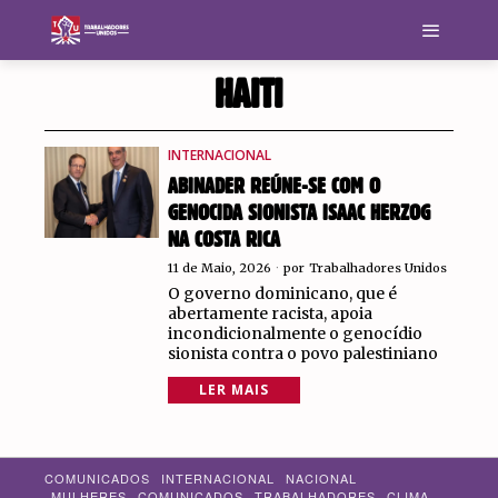
HAITI
INTERNACIONAL
ABINADER REÚNE-SE COM O
GENOCIDA SIONISTA ISAAC HERZOG
NA COSTA RICA
11 de Maio, 2026
por
Trabalhadores Unidos
O governo dominicano, que é
abertamente racista, apoia
incondicionalmente o genocídio
sionista contra o povo palestiniano
LER MAIS
COMUNICADOS
INTERNACIONAL
NACIONAL
MULHERES
COMUNICADOS
TRABALHADORES
CLIMA