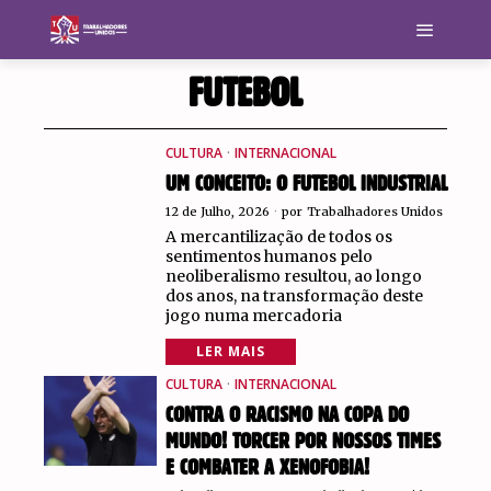
FUTEBOL
CULTURA
·
INTERNACIONAL
UM CONCEITO: O FUTEBOL INDUSTRIAL
12 de Julho, 2026
por
Trabalhadores Unidos
A mercantilização de todos os
sentimentos humanos pelo
neoliberalismo resultou, ao longo
dos anos, na transformação deste
jogo numa mercadoria
LER MAIS
CULTURA
·
INTERNACIONAL
CONTRA O RACISMO NA COPA DO
MUNDO! TORCER POR NOSSOS TIMES
E COMBATER A XENOFOBIA!