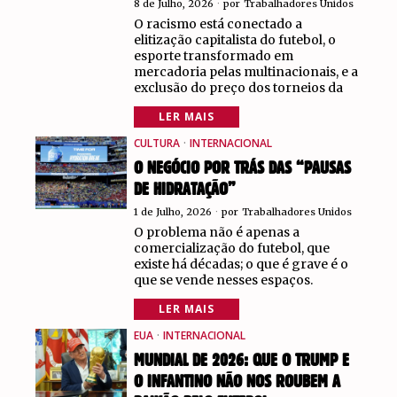
8 de Julho, 2026
por
Trabalhadores Unidos
O racismo está conectado a
elitização capitalista do futebol, o
esporte transformado em
mercadoria pelas multinacionais, e a
exclusão do preço dos torneios da
LER MAIS
CULTURA
·
INTERNACIONAL
O NEGÓCIO POR TRÁS DAS “PAUSAS
DE HIDRATAÇÃO”
1 de Julho, 2026
por
Trabalhadores Unidos
O problema não é apenas a
comercialização do futebol, que
existe há décadas; o que é grave é o
que se vende nesses espaços.
LER MAIS
EUA
·
INTERNACIONAL
MUNDIAL DE 2026: QUE O TRUMP E
O INFANTINO NÃO NOS ROUBEM A