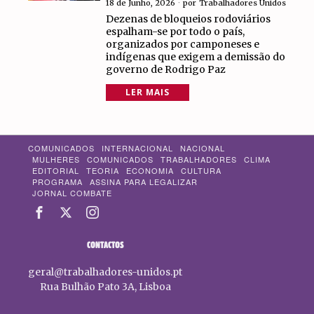
18 de Junho, 2026
por
Trabalhadores Unidos
Dezenas de bloqueios rodoviários
espalham-se por todo o país,
organizados por camponeses e
indígenas que exigem a demissão do
governo de Rodrigo Paz
LER MAIS
COMUNICADOS
INTERNACIONAL
NACIONAL
MULHERES
COMUNICADOS
TRABALHADORES
CLIMA
EDITORIAL
TEORIA
ECONOMIA
CULTURA
PROGRAMA
ASSINA PARA LEGALIZAR
JORNAL COMBATE
CONTACTOS
geral@trabalhadores-unidos.pt
Rua Bulhão Pato 3A, Lisboa