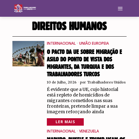
DIREITOS HUMANOS
INTERNACIONAL
·
UNIÃO EUROPEIA
O PACTO DA UE SOBRE MIGRAÇÃO E
ASILO DO PONTO DE VISTA DOS
MIGRANTES, DA TURQUIA E DOS
TRABALHADORES TURCOS
10 de Julho, 2026
por
Trabalhadores Unidos
É evidente que a UE, cujo historial
está repleto de homicídios de
migrantes cometidos nas suas
fronteiras, pretende limpar a sua
imagem reforçando ainda
LER MAIS
INTERNACIONAL
·
VENEZUELA