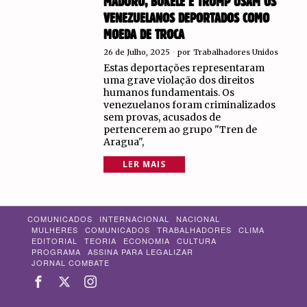
MADURO, BUKELE E TRUMP USAM OS
VENEZUELANOS DEPORTADOS COMO
MOEDA DE TROCA
26 de Julho, 2025
por
Trabalhadores Unidos
Estas deportações representaram
uma grave violação dos direitos
humanos fundamentais. Os
venezuelanos foram criminalizados
sem provas, acusados de
pertencerem ao grupo "Tren de
Aragua",
LER MAIS
COMUNICADOS
INTERNACIONAL
NACIONAL
MULHERES
COMUNICADOS
TRABALHADORES
CLIMA
EDITORIAL
TEORIA
ECONOMIA
CULTURA
PROGRAMA
ASSINA PARA LEGALIZAR
JORNAL COMBATE