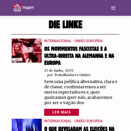
DIE LINKE
INTERNACIONAL
·
UNIÃO EUROPEIA
OS MOVIMENTOS FASCISTAS E A
ULTRA-DIREITA NA ALEMANHA E NA
EUROPA
27 de Junho, 2025
por
Trabalhadores Unidos
Sem uma política alternativa, clara e
de classe, continuaremos a ser
meros espectadores e, quer
queiramos quer não, acabaremos
por ser o vagão dos
LER MAIS
INTERNACIONAL
·
UNIÃO EUROPEIA
O QUE REVELARAM AS ELEIÇÕES NA