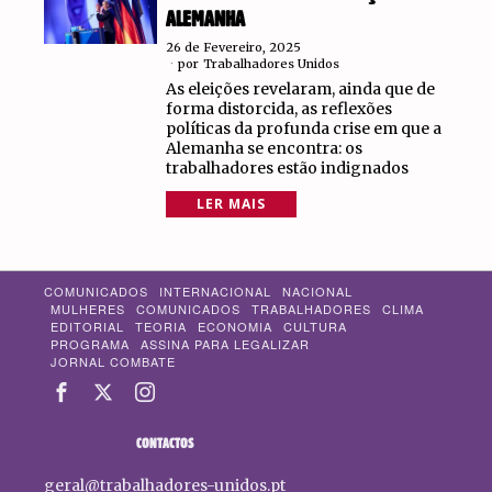
ALEMANHA
26 de Fevereiro, 2025
por
Trabalhadores Unidos
As eleições revelaram, ainda que de
forma distorcida, as reflexões
políticas da profunda crise em que a
Alemanha se encontra: os
trabalhadores estão indignados
LER MAIS
COMUNICADOS
INTERNACIONAL
NACIONAL
MULHERES
COMUNICADOS
TRABALHADORES
CLIMA
EDITORIAL
TEORIA
ECONOMIA
CULTURA
PROGRAMA
ASSINA PARA LEGALIZAR
JORNAL COMBATE
CONTACTOS
geral@trabalhadores-unidos.pt