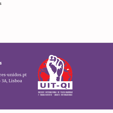
s
S
res-unidos.pt
 3A, Lisboa