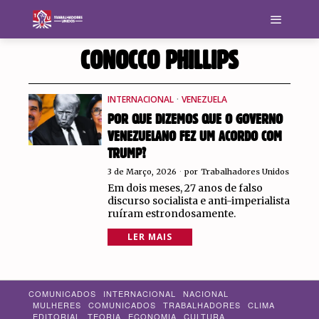
CONOCCO PHILLIPS
INTERNACIONAL
·
VENEZUELA
POR QUE DIZEMOS QUE O GOVERNO
VENEZUELANO FEZ UM ACORDO COM
TRUMP?
3 de Março, 2026
por
Trabalhadores Unidos
Em dois meses, 27 anos de falso
discurso socialista e anti-imperialista
ruíram estrondosamente.
LER MAIS
COMUNICADOS
INTERNACIONAL
NACIONAL
MULHERES
COMUNICADOS
TRABALHADORES
CLIMA
EDITORIAL
TEORIA
ECONOMIA
CULTURA