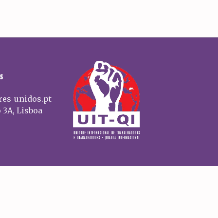
S
res-unidos.pt
 3A, Lisboa